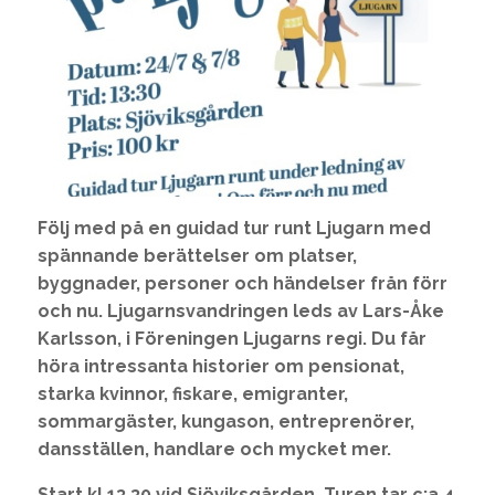
Följ med på en guidad tur runt Ljugarn med
spännande berättelser om platser,
byggnader, personer och händelser från förr
och nu. Ljugarnsvandringen leds av Lars-Åke
Karlsson, i Föreningen Ljugarns regi. Du får
höra intressanta historier om pensionat,
starka kvinnor, fiskare, emigranter,
sommargäster, kungason, entreprenörer,
dansställen, handlare och mycket mer.
Start kl 13.30 vid Sjöviksgården. Turen tar c:a 4