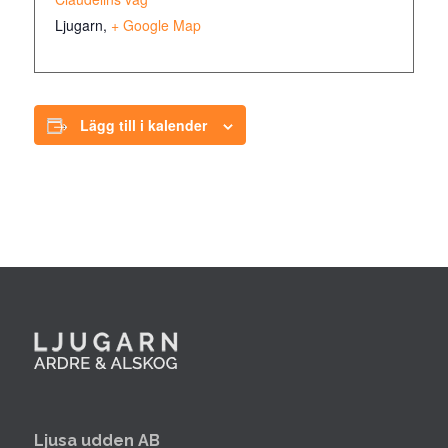
Ljugarn
,
+ Google Map
Lägg till i kalender
Ljusa udden AB