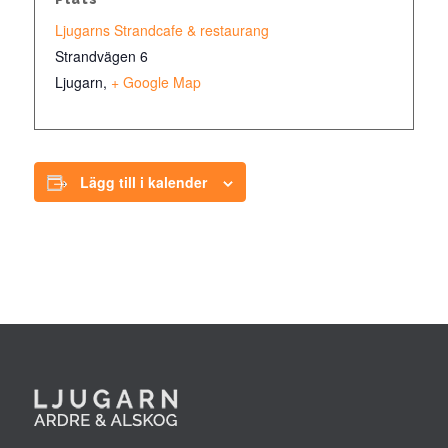
Ljugarns Strandcafe & restaurang
Strandvägen 6
Ljugarn
,
+ Google Map
Lägg till i kalender