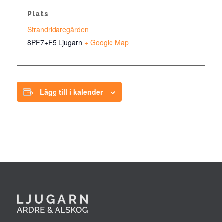
Plats
Strandridaregården
8PF7+F5 Ljugarn
+ Google Map
Lägg till i kalender