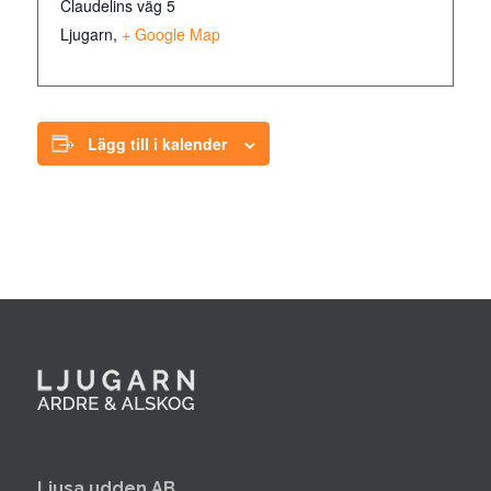
Claudelins väg 5
Ljugarn
,
+ Google Map
Lägg till i kalender
Ljusa udden AB