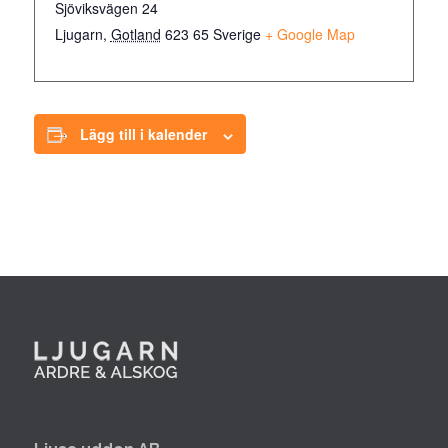
Sjöviksvägen 24
Ljugarn
,
Gotland
623 65
Sverige
+ Google Map
Lägg till i kalender