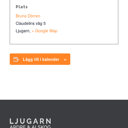
Plats
Bruna Dörren
Claudelins väg 5
Ljugarn
,
+ Google Map
Lägg till i kalender