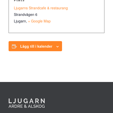
Plats
Ljugarns Strandcafe & restaurang
Strandvägen 6
Ljugarn
,
+ Google Map
Lägg till i kalender