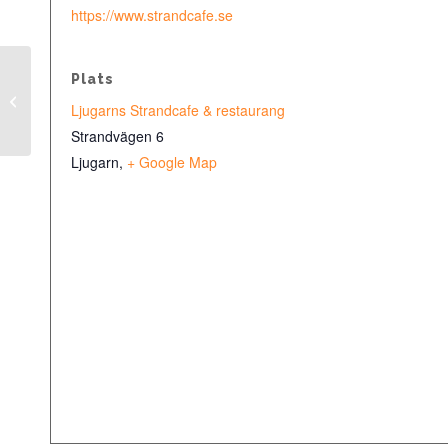
https://www.strandcafe.se
Plats
After Volley med DJ Melker
Ljugarns Strandcafe & restaurang
Strandvägen 6
Ljugarn
,
+ Google Map