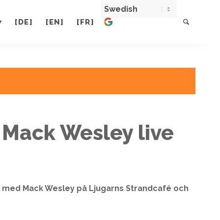
[DE]
[EN]
[FR]
 Mack Wesley live
ik med Mack Wesley på Ljugarns Strandcafé och