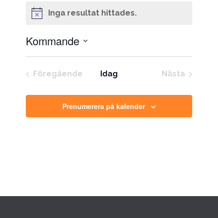
Inga resultat hittades.
Notis
Kommande
Välj
datum.
Föregående
Idag
Nästa
Evenemang
Eveneman
Prenumerera på kalender