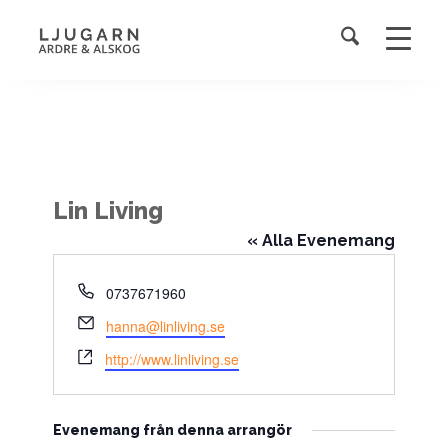
Lin Living
« Alla Evenemang
Telefonnummer
0737671960
Email
hanna@linliving.se
Website
http://www.linliving.se
Evenemang från denna arrangör